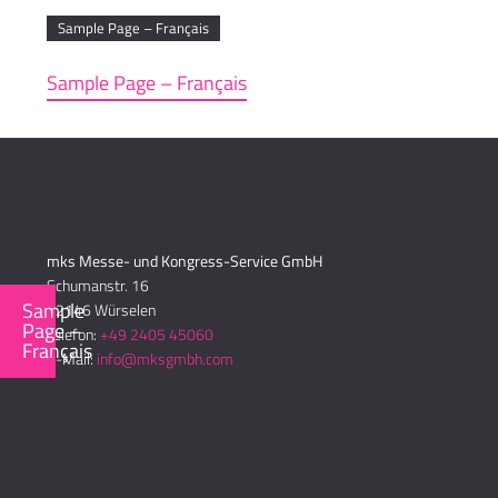
Sample Page – Français
Sample Page – Français
mks Messe- und Kongress-Service GmbH
Schumanstr. 16
Sample
52146 Würselen
Page –
Telefon:
+49 2405 45060
Français
E-Mail:
info@mksgmbh.com